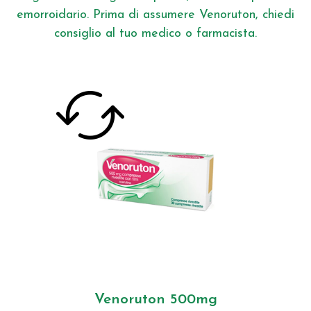
emorroidario. Prima di assumere Venoruton, chiedi
consiglio al tuo medico o farmacista.
Venoruton 500mg
30 o 60 compresse rivestite Il principio
attivo viene rilasciato gradualmente e per
un tempo prolungato (preparazione slow
2-3 compresse al
Posologia:
release).
giorno. Le compresse vanno ingerite
intere con un pò d'acqua, senza
masticare, prima o durante i pasti, anche
nell'insufficienza venosa del plesso
emorroidario. Consulta il tuo medico prima
di usare il farmaco
Venoruton 500mg