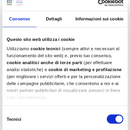
Scarica il foglietto illustrativo >
Consenso
Dettagli
Informazioni sui cookie
Questo sito web utilizza i cookie
Utilizziamo
cookie tecnici
(sempre attivi e necessari al
funzionamento del sito web) e, previo tuo consenso,
cookie analitici
anche di terze parti
(per effettuare
analisi statistiche) e
cookie di marketing e profilazione
(per migliorare i servizi offerti e per la personalizzazione
delle campagne pubblicitarie, che consentono a noi e ai
nostri partner pubblicitari di visualizzare annunci in linea
con i tuoi interessi).
Puoi cliccare su:
Selezione
Un principio attivo con
“Accetta tutti”
, per acconsentire all’uso di tutti i
Tecnici
del
triplo effetto
cookie, inclusi quelli non necessari (ossia i cookie
consenso