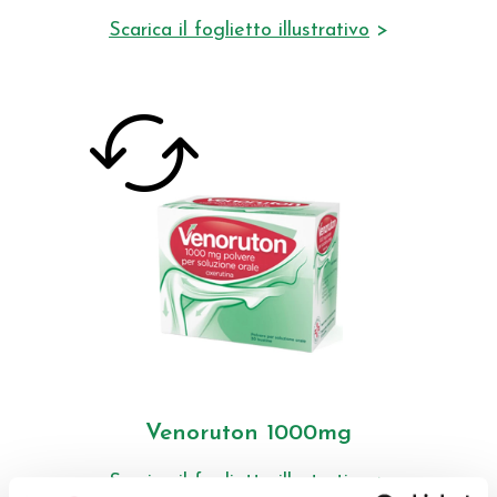
Scarica il foglietto illustrativo
>
Scarica il foglietto illustrativo >
Venoruton 1000mg
30 buste con polvere per soluzione orale
Ad alto dosaggio di principio attivo e
da 2 a 3
Posologia:
rapida liberazione.
bustine al giorno a seconda della gravità
del sintomo. Il contenuto di ogni bustina
di polvere va sciolto accuratamente in un
pò d'acqua e assunto prima o durante i
pasti, anche nell'inusfficienza venosa del
plesso emorroidario.Consulta il tua medico
prima di usare il farmaco
Venoruton 1000mg
Scarica il foglietto illustrativo
>