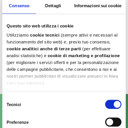
Consenso
Dettagli
Informazioni sui cookie
PER SEGNALAZIONI DI REAZIONI
AVVERSE O PROBLEMATICHE LEGATE
ALL'UTILIZZO DEL PRODOTTO POTETE
Questo sito web utilizza i cookie
CONTATTARE L'UFFICIO DI
FARMACOVIGILANZA DI EG S.P.A. Al
Utilizziamo
cookie tecnici
(sempre attivi e necessari al
SEGUENTI RECAPITI:
funzionamento del sito web) e, previo tuo consenso,
Phone: +39 02 8310371
cookie analitici
anche di terze parti
(per effettuare
analisi statistiche) e
cookie di marketing e profilazione
fax: +39 02 83103771
(per migliorare i servizi offerti e per la personalizzazione
delle campagne pubblicitarie, che consentono a noi e ai
pv-unit@eglab.it
nostri partner pubblicitari di visualizzare annunci in linea
con i tuoi interessi).
Puoi cliccare su:
Selezione
“Accetta tutti”
, per acconsentire all’uso di tutti i
Tecnici
VENORUTON
del
cookie, inclusi quelli non necessari (ossia i cookie
consenso
Domande frequenti
analitici e i cookie di marketing e profilazione);
Emorroidi
Preferenze
"Usa solo i cookie necessari”
, per acconsentire