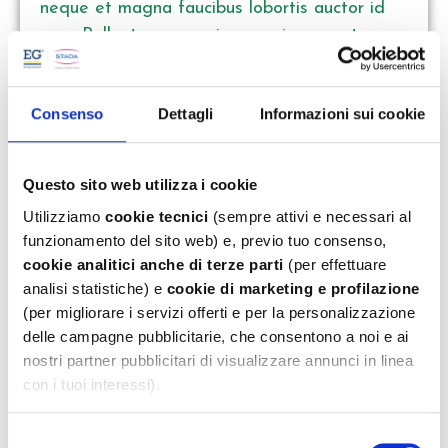
neque et magna faucibus lobortis auctor id
arcu. Pellentesque varius mauris nec est
bibendum, efficitur rhoncus ipsum tristique.
Nullam molestie purus sed feugiat lobortis.
Consenso
Dettagli
Informazioni sui cookie
Curabitur congue sem et ipsum mattis auctor.
Cras convallis lectus enim, eget...
Questo sito web utilizza i cookie
Read more »
Utilizziamo
cookie tecnici
(sempre attivi e necessari al
funzionamento del sito web) e, previo tuo consenso,
cookie analitici
anche di terze parti
(per effettuare
Lorem ipsum 3
analisi statistiche) e
cookie di marketing e profilazione
(per migliorare i servizi offerti e per la personalizzazione
delle campagne pubblicitarie, che consentono a noi e ai
nostri partner pubblicitari di visualizzare annunci in linea
con i tuoi interessi).
Puoi cliccare su:
Selezione